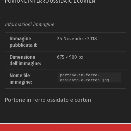
Portone in ferro ossidato e corten
Informazioni immagine
Immagine
26 Novembre 2018
pubblicata il:
Dimensione
675 × 900 px
dell'immagine:
Nome file
portone-in-ferro-
ossidato-e-corten.jpg
immagine:
Portone in ferro ossidato e corten
Navigazione articoli