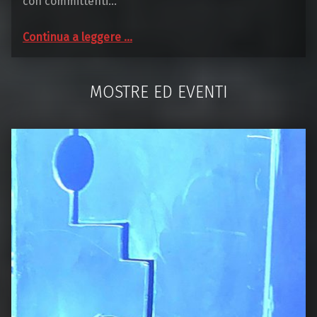
con committenti…
“Fusi Rider Style”
Continua a leggere
…
MOSTRE ED EVENTI