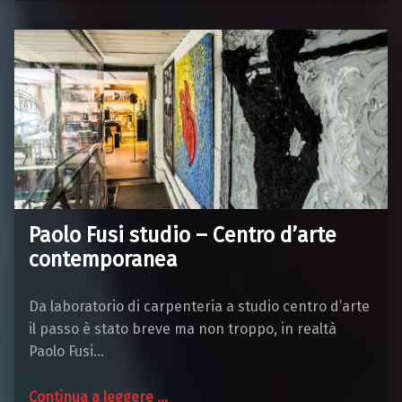
Paolo Fusi studio – Centro d’arte
contemporanea
Da laboratorio di carpenteria a studio centro d’arte
il passo è stato breve ma non troppo, in realtà
Paolo Fusi…
“Paolo Fusi studio – Centro d’arte contemporanea”
Continua a leggere
…