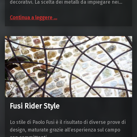
decorativi. La scelta dei metalli da impiegare nei…
“Rivestimenti in Corten, Alluminio, Ferro, Acciaio inox e Rame”
Continua a leggere
…
Fusi Rider Style
Lo stile di Paolo Fusi è il risultato di diverse prove di
design, maturate grazie all’esperienza sul campo