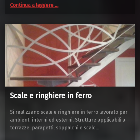
“Cancelli carrabili, cancelli di sicurezza e inferriate”
Continua a leggere
…
Scale e ringhiere in ferro
Si realizzano scale e ringhiere in ferro lavorato per
ambienti interni ed esterni. Strutture applicabili a
terrazze, parapetti, soppalchi e scale…