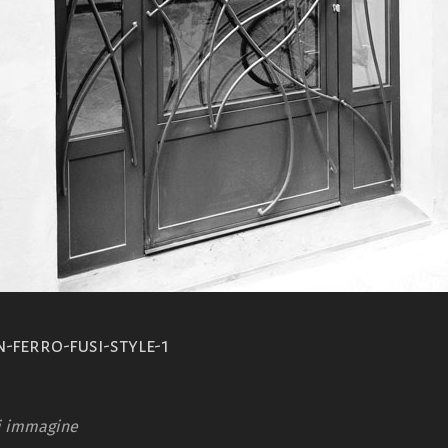
-ferro-fusi-style-1
i immagine