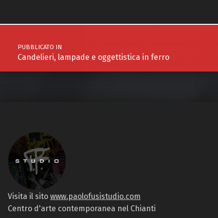
Navigazione articoli
PUBBLICATO IN
Candelieri, lampade e oggettistica in ferro
Visita il sito
www.paolofusistudio.com
Centro d'arte contemporanea nel Chianti