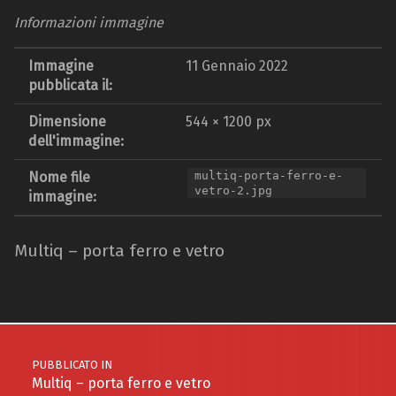
Informazioni immagine
Immagine
11 Gennaio 2022
pubblicata il:
Dimensione
544 × 1200 px
dell'immagine:
Nome file
multiq-porta-ferro-e-
vetro-2.jpg
immagine:
Multiq – porta ferro e vetro
Torna alla navigazione principale
Navigazione articoli
PUBBLICATO IN
Multiq – porta ferro e vetro