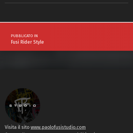
Navigazione articoli
PUBBLICATO IN
Fusi Rider Style
Visita il sito
www.paolofusistudio.com