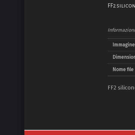
FF2 silico
Informazion
Immagine 
Dimension
Nome file
FF2 silico
Navigazione articoli