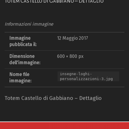
Totem Castello di Gabbiano – Dettaglio
Informazioni immagine
Immagine
12 Maggio 2017
pubblicata il:
Dimensione
600 × 800 px
dell'immagine:
Nome file
insegne-loghi-
personalizzazioni-3.jpg
immagine:
Totem Castello di Gabbiano – Dettaglio
Torna alla navigazione principale
Navigazione articoli