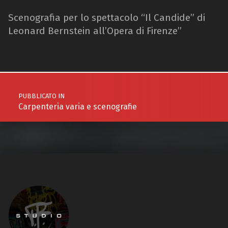
Scenografia per lo spettacolo “Il Candide” di
Leonard Bernstein all’Opera di Firenze”
Navigazione articoli
PUBBLICATO IN
Carpenteria varia e scenografie