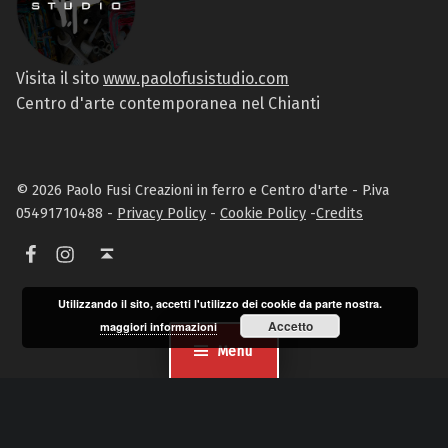
Visita il sito
www.paolofusistudio.com
Centro d'arte contemporanea nel Chianti
© 2026 Paolo Fusi Creazioni in ferro e Centro d'arte - P.iva
05491710488 -
Privacy Policy
-
Cookie Policy
-
Credits
Facebook
Instagram
Torna in alto ↑
Utilizzando il sito, accetti l'utilizzo dei cookie da parte nostra.
Accetto
maggiori informazioni
Menu