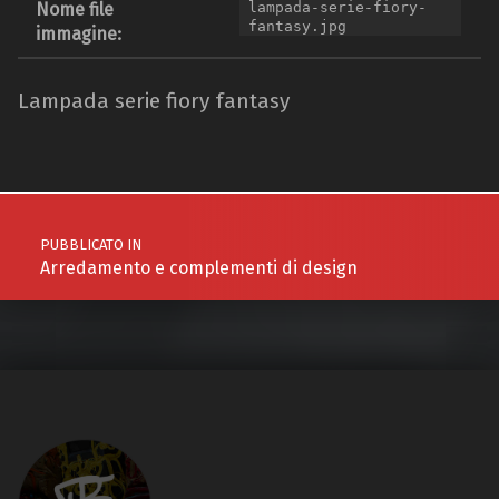
Nome file
lampada-serie-fiory-
fantasy.jpg
immagine:
Lampada serie fiory fantasy
Navigazione articoli
PUBBLICATO IN
Arredamento e complementi di design