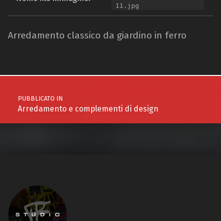
11.jpg
Arredamento classico da giardino in ferro
Navigazione articoli
PUBBLICATO IN
Arredamento e complementi di design